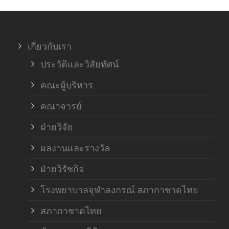
ภาค
เกี่ยวกับเรา
ฝ่า
ประวัติและวิสัยทัศน์
คณะผู้บริหาร
คณาจารย์
ฝ่ายวิจัย
ผลงานและรางวัล
ฝ่ายวิรัชกิจ
โรงพยาบาลจุฬาลงกรณ์ สภากาชาดไทย
สภากาชาดไทย