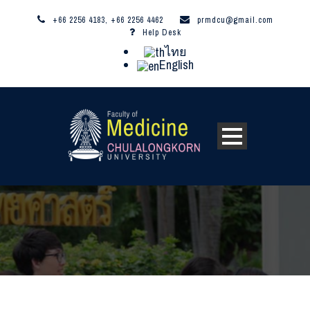
+66 2256 4183, +66 2256 4462
prmdcu@gmail.com
Help Desk
ไทย
English