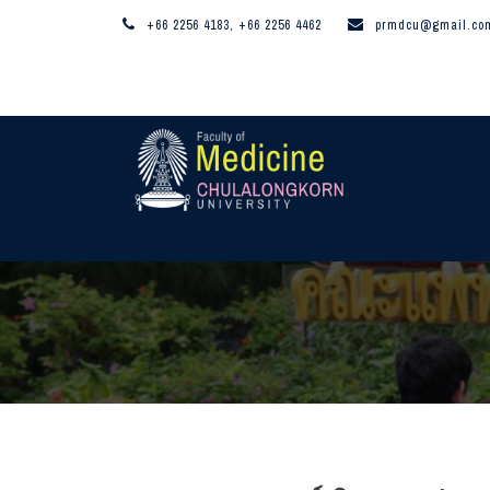
+66 2256 4183, +66 2256 4462
prmdcu@gmail.co