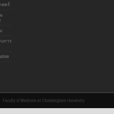
สตร์
าน
ง
บบ
ทางการ
ation
Faculty of Medicine at Chulalongkorn University