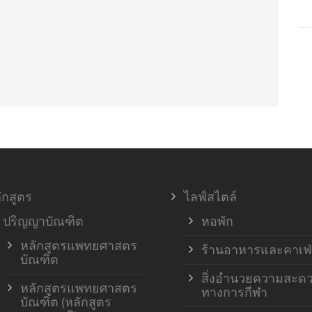
ักสูตร
ไลฟ์สไตล์
ปริญญาบัณฑิต
หอพัก
หลักสูตรแพทยศาสตร
ร้านอาหารและคาเฟ่
บัณฑิต
สิ่งอำนวยความสะด
หลักสูตรแพทยศาสตร
ทางการกีฬา
บัณฑิต (หลักสูตร