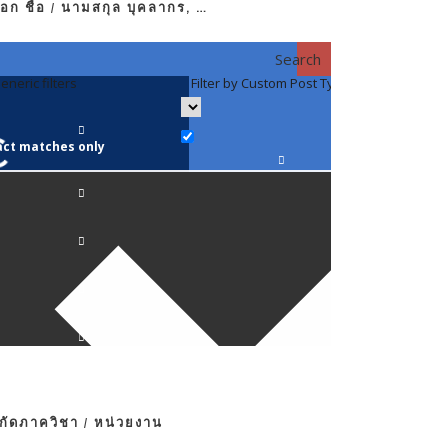
อก ชื่อ / นามสกุล บุคลากร, …
Search
eneric filters
Filter by Custom Post Type
Filter by 
act matches only
คณาจารย์ / 
ภาควิชากาย
ภาควิชากุม
ภาควิชาจักษ
ภาควิชาจิตเ
งกัดภาควิชา / หน่วยงาน