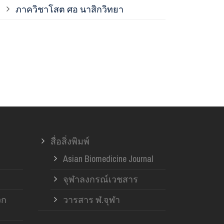
ภาควิชาโสต ศอ นาสิกวิทยา
ภาควิชาออร์โ
ภาควิชาอายุ
ฝ่ายวิจัย ค
สื่อสิ่งพิมพ์
Asian Biomedicine Journal
จุฬาลงกรณ์เวชสาร
วก
วารสาร ฬ.จุฬา