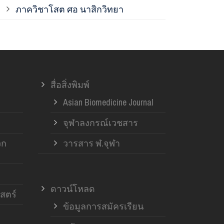
ภาควิชาโสต ศอ นาสิกวิทยา
ภาควิชาออร์โ
ภาควิชาอายุ
สื่อสิ่งพิมพ์
ฝ่ายวิจัย ค
Asian Biomedicine Journal
จุฬาลงกรณ์เวชสาร
วก
วารสาร ฬ.จุฬา
ดาวน์โหลด
สตร์
ข้อมูลการสมัครเรียน