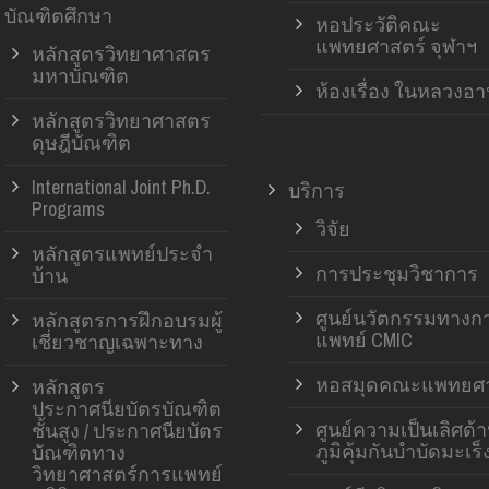
บัณฑิตศึกษา
หอประวัติคณะ
แพทยศาสตร์ จุฬาฯ
หลักสูตรวิทยาศาสตร
มหาบัณฑิต
ห้องเรื่อง ในหลวงอ
หลักสูตรวิทยาศาสตร
ดุษฎีบัณฑิต
International Joint Ph.D.
บริการ
Programs
วิจัย
หลักสูตรแพทย์ประจำ
การประชุมวิชาการ
บ้าน
ศูนย์นวัตกรรมทางก
หลักสูตรการฝึกอบรมผู้
แพทย์ CMIC
เชี่ยวชาญเฉพาะทาง
หอสมุดคณะแพทยศา
หลักสูตร
ประกาศนียบัตรบัณฑิต
ศูนย์ความเป็นเลิศด้
ชั้นสูง / ประกาศนียบัตร
ภูมิคุ้มกันบำบัดมะเร็
บัณฑิตทาง
วิทยาศาสตร์การแพทย์