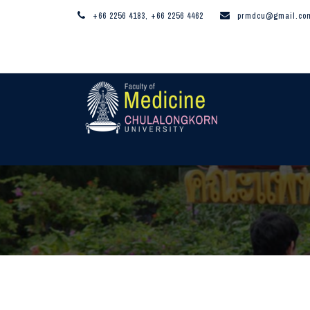
+66 2256 4183, +66 2256 4462
prmdcu@gmail.co