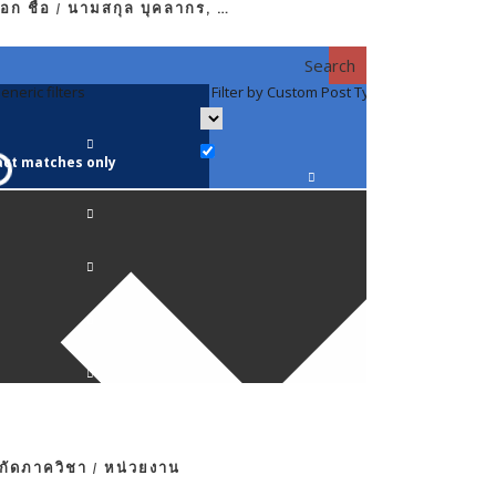
อก ชื่อ / นามสกุล บุคลากร, …
Search
eneric filters
Filter by Custom Post Type
Filter by 
act matches only
คณาจารย์ / 
ภาควิชากาย
ภาควิชากุม
ภาควิชาจักษ
ภาควิชาจิตเ
งกัดภาควิชา / หน่วยงาน