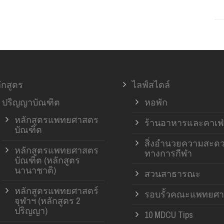
ักสูตร
ไลฟ์สไตล์
ปริญญาบัณฑิต
หอพัก
หลักสูตรแพทยศาสตร
ร้านอาหารและคาเฟ่
บัณฑิต
สิ่งอำนวยความสะด
หลักสูตรแพทยศาสตร
ทางการกีฬา
บัณฑิต (หลักสูตร
นานาชาติ)
สวนสาธารณะ
หลักสูตรแพทยศาสตร์
รอบรั้วคณะแพทยศา
จุฬาฯ (หลักสูตร 2
ปริญญา)
10 MDCU Tips