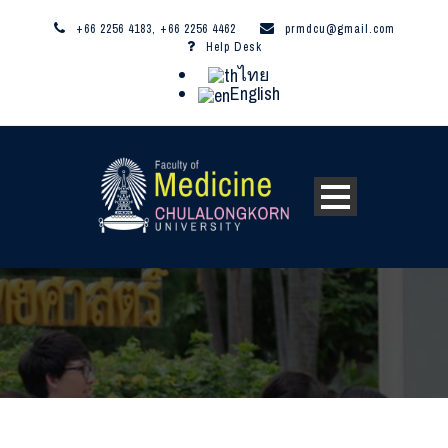
+66 2256 4183, +66 2256 4462
prmdcu@gmail.com
Help Desk
ไทย
English