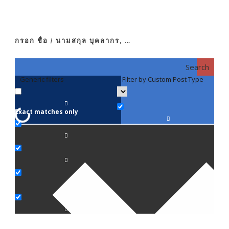
กรอก ชื่อ / นามสกุล บุคลากร, …
Search
Generic filters
Filter by Custom Post Type
F
Exact matches only
คณา
ภาค
ภาค
ภาค