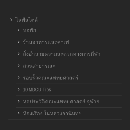
ไลฟ์สไตล์
หอพัก
ร้านอาหารและคาเฟ่
สิ่งอำนวยความสะดวกทางการกีฬา
สวนสาธารณะ
รอบรั้วคณะแพทยศาสตร์
10 MDCU Tips
หอประวัติคณะแพทยศาสตร์ จุฬาฯ
ห้องเรื่อง ในหลวงอานันทฯ