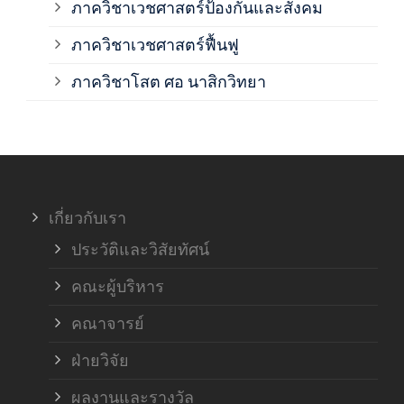
ภาควิชาเวชศาสตร์ป้องกันและสังคม
ภาค
ภาควิชาเวชศาสตร์ฟื้นฟู
ภาค
ภาควิชาโสต ศอ นาสิกวิทยา
ภาค
ภาค
เกี่ยวกับเรา
ฝ่า
ประวัติและวิสัยทัศน์
คณะผู้บริหาร
คณาจารย์
ฝ่ายวิจัย
ผลงานและรางวัล