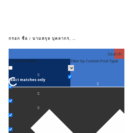
กรอก ชื่อ / นามสกุล บุคลากร, …
Search
Generic filters
Filter by Custom Post Type
F
Exact matches only
คณา
ภาค
ภาค