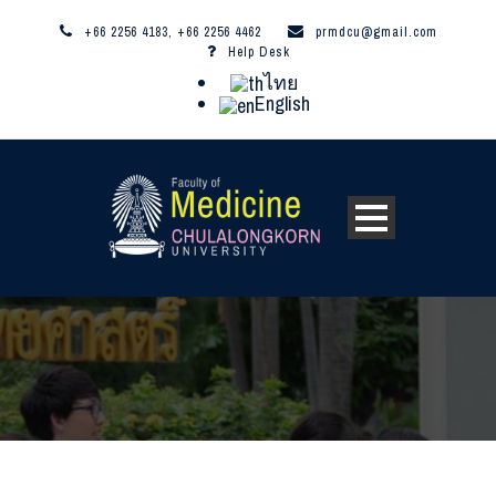
+66 2256 4183, +66 2256 4462
prmdcu@gmail.com
Help Desk
ไทย
English