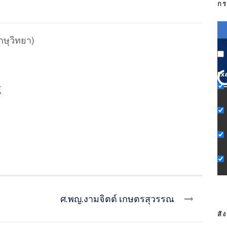
กร
กษุวิทยา)
G
Ex
์
ศ.พญ.งามจิตต์ เกษตรสุวรรณ
สั