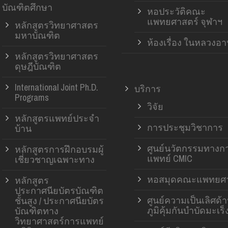
บัณฑิตศึกษา
หอประวัติคณะ
แพทยศาสตร์ จุฬาฯ
หลักสูตรวิทยาศาสตร
มหาบัณฑิต
ห้องเรื่อง ในหลวงอ
หลักสูตรวิทยาศาสตร
ดุษฎีบัณฑิต
International Joint Ph.D.
บริการ
Programs
วิจัย
หลักสูตรแพทย์ประจำ
การประชุมวิชาการ
บ้าน
ศูนย์นวัตกรรมทางก
หลักสูตรการฝึกอบรมผู้
แพทย์ CMIC
เชี่ยวชาญเฉพาะทาง
หอสมุดคณะแพทยศา
หลักสูตร
ประกาศนียบัตรบัณฑิต
ศูนย์ความเป็นเลิศด้
ชั้นสูง / ประกาศนียบัตร
ภูมิคุ้มกันบำบัดมะเร็
บัณฑิตทาง
วิทยาศาสตร์การแพทย์