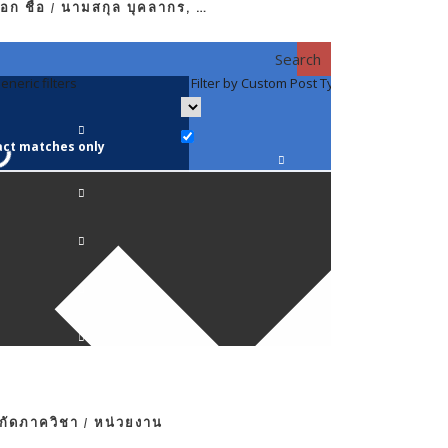
อก ชื่อ / นามสกุล บุคลากร, …
Search
eneric filters
Filter by Custom Post Type
Filter by 
act matches only
คณาจารย์ / 
ภาควิชากาย
ภาควิชากุม
ภาควิชาจักษ
ภาควิชาจิตเ
งกัดภาควิชา / หน่วยงาน