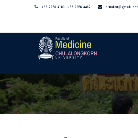
+66 2256 4183, +66 2256 4462
prmdcu@gmail.co