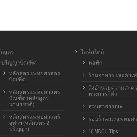
ักสูตร
ไลฟ์สไตล์
ปริญญาบัณฑิต
หอพัก
หลักสูตรแพทยศาสตร
ร้านอาหารและคาเฟ่
บัณฑิต
สิ่งอำนวยความสะด
หลักสูตรแพทยศาสตร
ทางการกีฬา
บัณฑิต (หลักสูตร
นานาชาติ)
สวนสาธารณะ
หลักสูตรแพทยศาสตร์
รอบรั้วคณะแพทยศา
จุฬาฯ (หลักสูตร 2
ปริญญา)
10 MDCU Tips