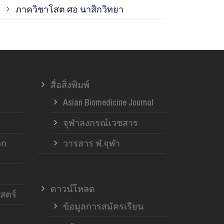
ภาควิชาโสต ศอ นาสิกวิทยา
ภาควิชาออร์โ
ภาควิชาอายุ
สื่อสิ่งพิมพ์
ฝ่ายวิจัย ค
Asian Biomedicine Journal
จุฬาลงกรณ์เวชสาร
วก
วารสาร ฬ.จุฬา
ดาวน์โหลด
สตร์
ข้อมูลการสมัครเรียน