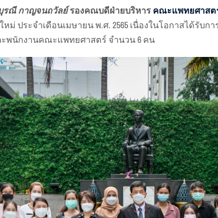
บุรณี กาญจนถวัลย์
รองคณบดีฝ่ายบริหาร
คณะแพทยศาสตร์ 
ม่ ประจำเดือนเมษายน พ.ศ. 2565 เนื่องในโอกาสได้รับการอ
 และพนักงานคณะแพทยศาสตร์ จำนวน 6 คน