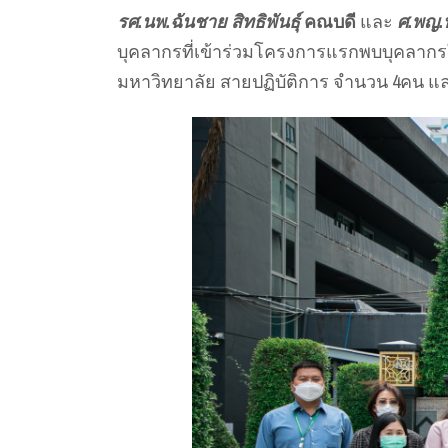
รศ.นพ.ฉันชาย สิทธิพันธุ์
คณบดี
และ
ศ.พญ.
บุคลากรที่เข้าร่วมโครงการแรกพบบุคลากรให
มหาวิทยาลัย สายปฏิบัติการ จำนวน 4คน