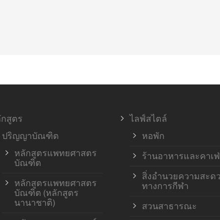
ักสูตร
ไลฟ์สไตล์
ปริญญาบัณฑิต
หอพัก
หลักสูตรแพทยศาสตร
ร้านอาหารและคาเฟ่
บัณฑิต
สิ่งอำนวยความสะด
หลักสูตรแพทยศาสตร
ทางการกีฬา
บัณฑิต (หลักสูตร
นานาชาติ)
สวนสาธารณะ