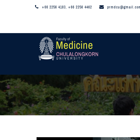
+66 2256 4183, +66 2256 4462
prmdcu@gmail.co