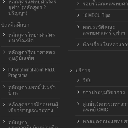
หลักสูตรแพทยศาสตร์
รอบรั้วคณะแพทยศา
จุฬาฯ (หลักสูตร 2
ปริญญา)
10 MDCU Tips
บัณฑิตศึกษา
หอประวัติคณะ
แพทยศาสตร์ จุฬาฯ
หลักสูตรวิทยาศาสตร
มหาบัณฑิต
ห้องเรื่อง ในหลวงอ
หลักสูตรวิทยาศาสตร
ดุษฎีบัณฑิต
International Joint Ph.D.
บริการ
Programs
วิจัย
หลักสูตรแพทย์ประจำ
การประชุมวิชาการ
บ้าน
ศูนย์นวัตกรรมทางก
หลักสูตรการฝึกอบรมผู้
แพทย์ CMIC
เชี่ยวชาญเฉพาะทาง
หอสมุดคณะแพทยศา
หลักสูตร
ประกาศนียบัตรบัณฑิต