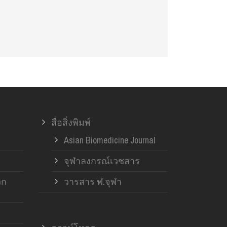
สื่อสิ่งพิมพ์
Asian Biomedicine Journal
จุฬาลงกรณ์เวชสาร
วก
วารสาร ฬ.จุฬา