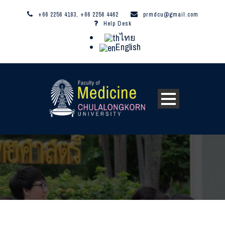
+66 2256 4183, +66 2256 4462
prmdcu@gmail.com
Help Desk
ไทย
English