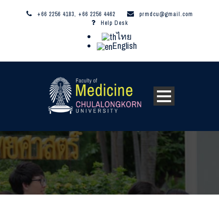
+66 2256 4183, +66 2256 4462
prmdcu@gmail.com
Help Desk
ไทย
English