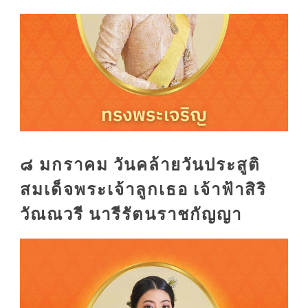
๘ มกราคม วันคล้ายวันประสูติ
สมเด็จพระเจ้าลูกเธอ เจ้าฟ้าสิริ
วัณณวรี นารีรัตนราชกัญญา