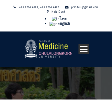
+66 2256 4183, +66 2256 4462
prmdcu@gmail.com
Help Desk
ไทย
English