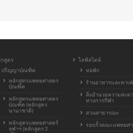
ักสูตร
ไลฟ์สไตล์
ปริญญาบัณฑิต
หอพัก
หลักสูตรแพทยศาสตร
ร้านอาหารและคาเฟ่
บัณฑิต
สิ่งอำนวยความสะด
หลักสูตรแพทยศาสตร
ทางการกีฬา
บัณฑิต (หลักสูตร
นานาชาติ)
สวนสาธารณะ
หลักสูตรแพทยศาสตร์
รอบรั้วคณะแพทยศา
จุฬาฯ (หลักสูตร 2