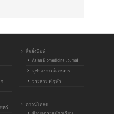
สื่อสิ่งพิมพ์
Asian Biomedicine Journal
จุฬาลงกรณ์เวชสาร
วก
วารสาร ฬ.จุฬา
ดาวน์โหลด
สตร์
ข้อมูลการสมัครเรียน