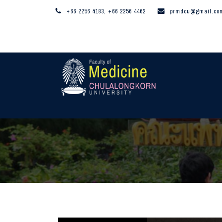
+66 2256 4183, +66 2256 4462
prmdcu@gmail.co