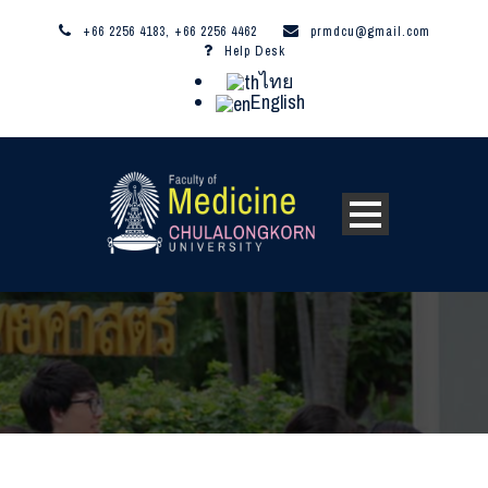
+66 2256 4183, +66 2256 4462
prmdcu@gmail.com
Help Desk
ไทย
English