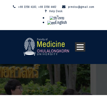
+66 2256 4183, +66 2256 4462
prmdcu@gmail.com
Help Desk
ไทย
English