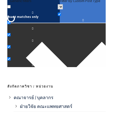
Generic filters
Filter by Custom Post Type
F
Exact matches only
คณา
ภาค
ภาค
ภาค
ภาค
สังกัดภาควิชา / หน่วยงาน
ภาค
คณาจารย์ / บุคลากร
ฝ่ายวิจัย คณะแพทยศาสตร์
ภาค