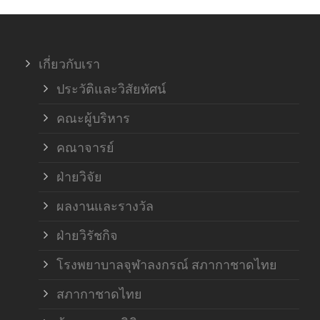
ภาค
เกี่ยวกับเรา
ฝ่า
ประวัติและวิสัยทัศน์
คณะผู้บริหาร
คณาจารย์
ฝ่ายวิจัย
ผลงานและรางวัล
ฝ่ายวิรัชกิจ
โรงพยาบาลจุฬาลงกรณ์ สภากาชาดไทย
สภากาชาดไทย