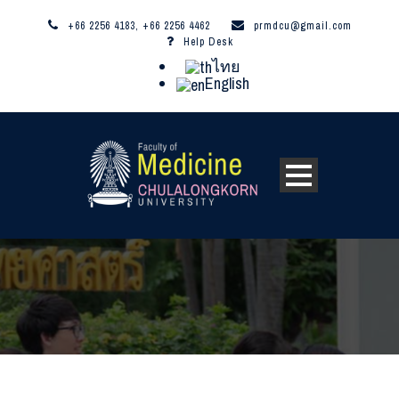
+66 2256 4183, +66 2256 4462
prmdcu@gmail.com
Help Desk
ไทย
English