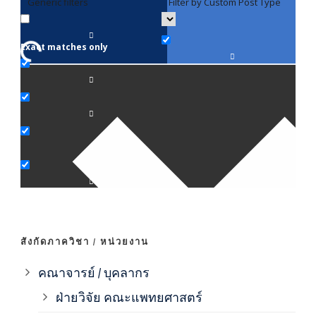
Generic filters
Filter by Custom Post Type
F
Exact matches only
คณา
ภาค
ภาค
ภาค
ภาค
สังกัดภาควิชา / หน่วยงาน
ภาค
คณาจารย์ / บุคลากร
ฝ่ายวิจัย คณะแพทยศาสตร์
ภาค