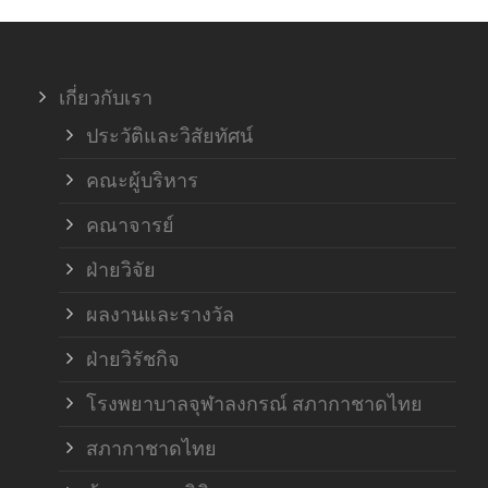
ภาค
เกี่ยวกับเรา
ฝ่า
ประวัติและวิสัยทัศน์
คณะผู้บริหาร
คณาจารย์
ฝ่ายวิจัย
ผลงานและรางวัล
ฝ่ายวิรัชกิจ
โรงพยาบาลจุฬาลงกรณ์ สภากาชาดไทย
สภากาชาดไทย