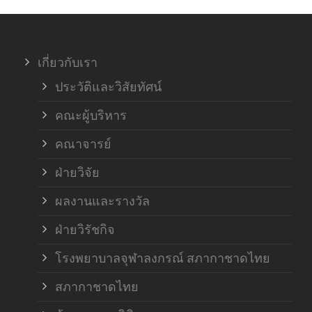
ภาค
เกี่ยวกับเรา
ฝ่า
ประวัติและวิสัยทัศน์
คณะผู้บริหาร
คณาจารย์
ฝ่ายวิจัย
ผลงานและรางวัล
ฝ่ายวิรัชกิจ
โรงพยาบาลจุฬาลงกรณ์ สภากาชาดไทย
สภากาชาดไทย