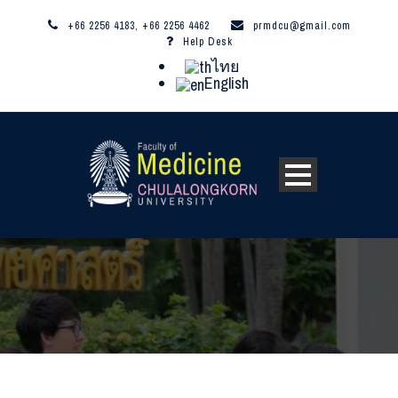
+66 2256 4183, +66 2256 4462
prmdcu@gmail.com
Help Desk
ไทย
English