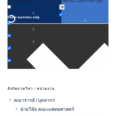
Generic filters
Filter by Custom Post Type
F
Exact matches only
คณา
ภาค
ภาค
ภาค
ภาค
สังกัดภาควิชา / หน่วยงาน
ภาค
คณาจารย์ / บุคลากร
ฝ่ายวิจัย คณะแพทยศาสตร์
ภาค