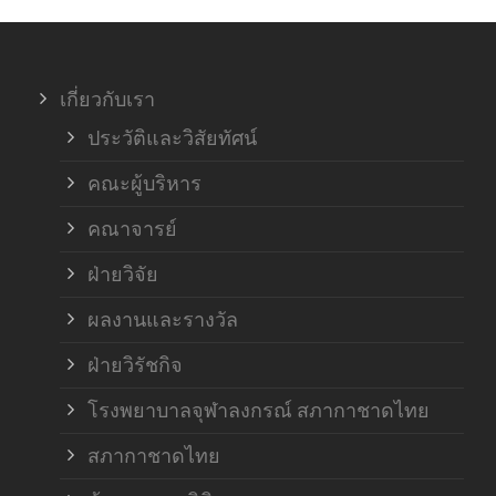
ภาค
เกี่ยวกับเรา
ฝ่า
ประวัติและวิสัยทัศน์
คณะผู้บริหาร
คณาจารย์
ฝ่ายวิจัย
ผลงานและรางวัล
ฝ่ายวิรัชกิจ
โรงพยาบาลจุฬาลงกรณ์ สภากาชาดไทย
สภากาชาดไทย