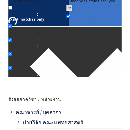
Generic filters
Filter by Custom Post Type
F
Exact matches only
คณา
ภาค
ภาค
ภาค
ภาค
สังกัดภาควิชา / หน่วยงาน
ภาค
คณาจารย์ / บุคลากร
ฝ่ายวิจัย คณะแพทยศาสตร์
ภาค