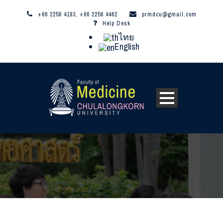
+66 2256 4183, +66 2256 4462
prmdcu@gmail.com
Help Desk
ไทย
English