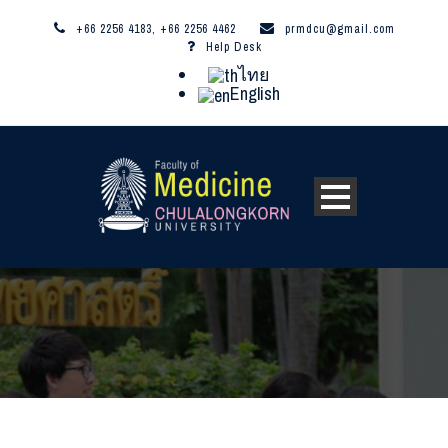
+66 2256 4183, +66 2256 4462
prmdcu@gmail.com
Help Desk
ไทย
English