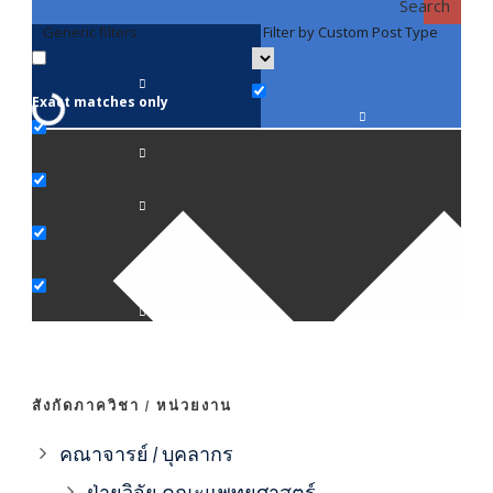
Search
Generic filters
Filter by Custom Post Type
F
Exact matches only
คณา
ภาค
ภาค
ภาค
ภาค
สังกัดภาควิชา / หน่วยงาน
ภาค
คณาจารย์ / บุคลากร
ฝ่ายวิจัย คณะแพทยศาสตร์