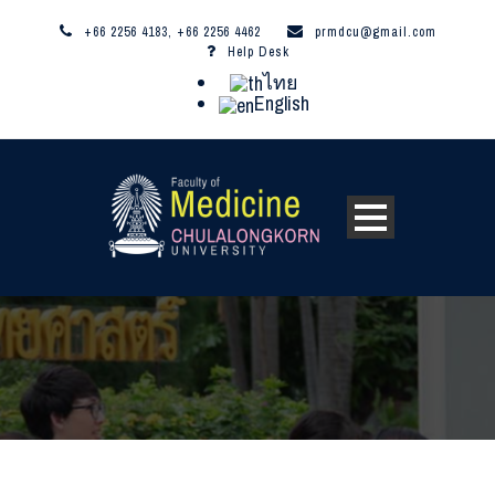
+66 2256 4183, +66 2256 4462
prmdcu@gmail.com
Help Desk
ไทย
English