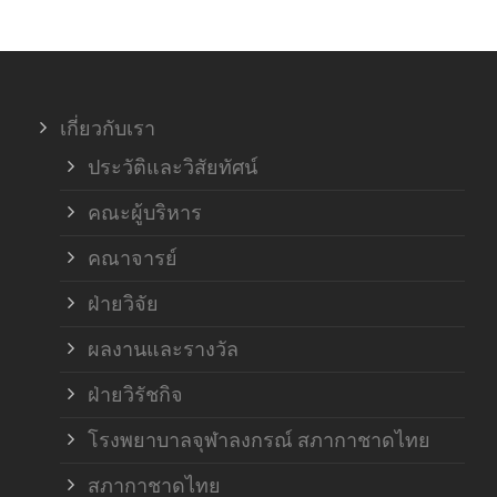
ภาค
ภาค
เกี่ยวกับเรา
ฝ่า
ประวัติและวิสัยทัศน์
คณะผู้บริหาร
คณาจารย์
ฝ่ายวิจัย
ผลงานและรางวัล
ฝ่ายวิรัชกิจ
โรงพยาบาลจุฬาลงกรณ์ สภากาชาดไทย
สภากาชาดไทย