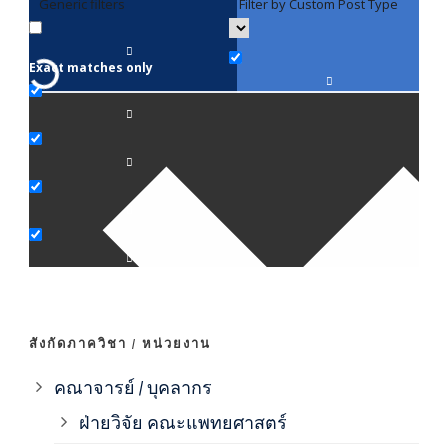
Generic filters
Filter by Custom Post Type
F
Exact matches only
คณา
ภาค
ภาค
ภาค
ภาค
สังกัดภาควิชา / หน่วยงาน
ภาค
คณาจารย์ / บุคลากร
ฝ่ายวิจัย คณะแพทยศาสตร์
ภาค