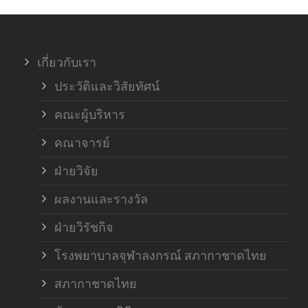
ภาค
เกี่ยวกับเรา
ฝ่า
ประวัติและวิสัยทัศน์
คณะผู้บริหาร
คณาจารย์
ฝ่ายวิจัย
ผลงานและรางวัล
ฝ่ายวิรัชกิจ
โรงพยาบาลจุฬาลงกรณ์ สภากาชาดไทย
สภากาชาดไทย