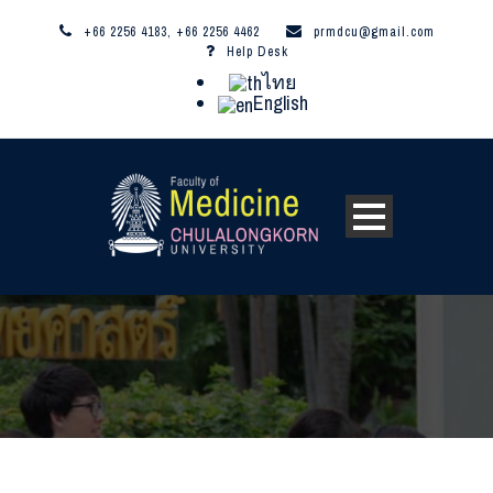
+66 2256 4183, +66 2256 4462
prmdcu@gmail.com
Help Desk
ไทย
English