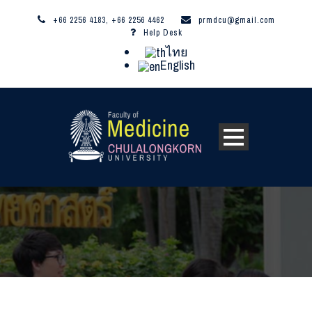
+66 2256 4183, +66 2256 4462
prmdcu@gmail.com
Help Desk
ไทย
English