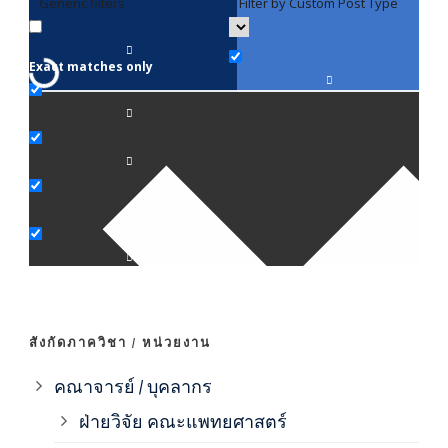
Generic filters
Filter by Custom Post Type
F
Exact matches only
คณา
ภาค
ภาค
ภาค
ภาค
สังกัดภาควิชา / หน่วยงาน
ภาค
คณาจารย์ / บุคลากร
ฝ่ายวิจัย คณะแพทยศาสตร์
ภาค