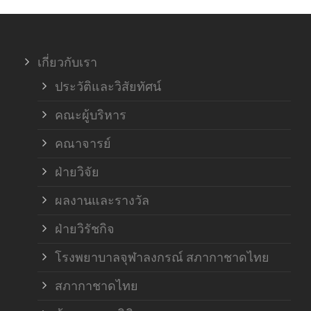
ภาค
เกี่ยวกับเรา
ฝ่า
ประวัติและวิสัยทัศน์
คณะผู้บริหาร
คณาจารย์
ฝ่ายวิจัย
ผลงานและรางวัล
ฝ่ายวิรัชกิจ
โรงพยาบาลจุฬาลงกรณ์ สภากาชาดไทย
สภากาชาดไทย