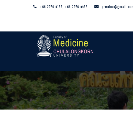
+66 2256 4183, +66 2256 4462
prmdcu@gmail.co