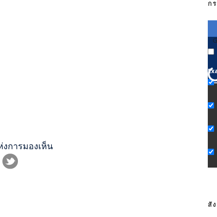
กร
G
Ex
แห่งการมองเห็น
สั