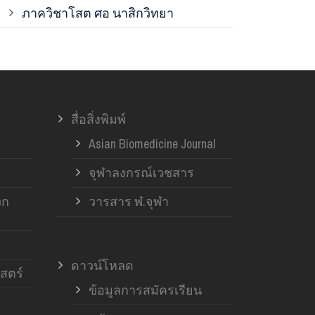
ภาควิชาโสต ศอ นาสิกวิทยา
ภาควิชาออร์โ
ภาควิชาอายุ
สื่อสิ่งพิมพ์
ฝ่ายวิจัย ค
Asian Biomedicine Journal
จุฬาลงกรณ์เวชสาร
วก
วารสาร ฬ.จุฬา
ดาวน์โหลด
สตร์
ข้อมูลการสมัครเรียน