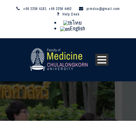
+66 2256 4183, +66 2256 4462
prmdcu@gmail.com
Help Desk
ไทย
English