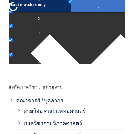
Exact matches only
คณา
ภาค
ภาค
ภาค
ภาค
สังกัดภาควิชา / หน่วยงาน
ภาค
คณาจารย์ / บุคลากร
ฝ่ายวิจัย คณะแพทยศาสตร์
ภาค
ภาควิชากายวิภาคศาสตร์