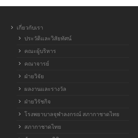
ภาค
เกี่ยวกับเรา
ฝ่า
ประวัติและวิสัยทัศน์
คณะผู้บริหาร
คณาจารย์
ฝ่ายวิจัย
ผลงานและรางวัล
ฝ่ายวิรัชกิจ
โรงพยาบาลจุฬาลงกรณ์ สภากาชาดไทย
สภากาชาดไทย