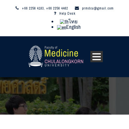
+66 2256 4183, +66 2256 4462
prmdcu@gmail.com
Help Desk
ไทย
English