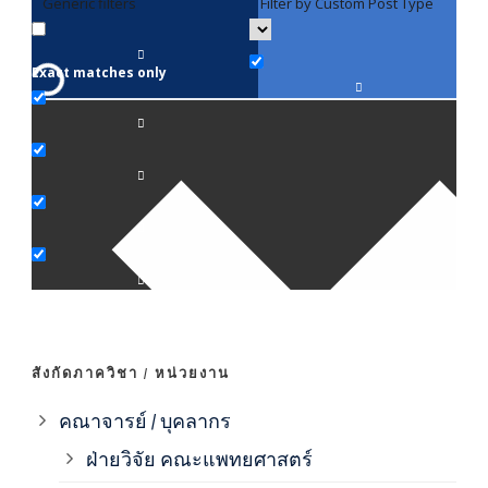
Generic filters
Filter by Custom Post Type
F
Exact matches only
คณา
ภาค
ภาค
ภาค
ภาค
สังกัดภาควิชา / หน่วยงาน
ภาค
คณาจารย์ / บุคลากร
ฝ่ายวิจัย คณะแพทยศาสตร์
ภาค