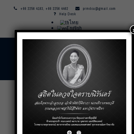
+66 2256 4183, +66 2256 4462
prmdcu@gmail.com
Help Desk
ไทย
English