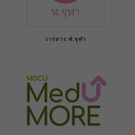
วารสาร ฬ.จุฬา