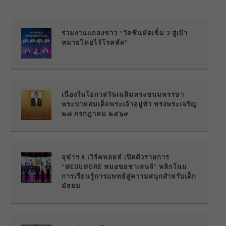
ร่วมงานแถลงข่าว “วัคซีนหัดเข็ม 3 สู่เป้า
หมายไทยไร้โรคหัด”
เนื่องในโอกาสวันเฉลิมพระชนมพรรษา
พระบาทสมเด็จพระเจ้าอยู่หัว ทรงพระเจริญ
๒๘ กรกฎาคม ๒๕๖๙
จุฬาฯ X เวิร์คพอยท์ เปิดตัวรายการ
“MEDUMORE หมอขอชาเลนจ์” พลิกโฉม
การเรียนรู้การแพทย์สู่ความสนุกสำหรับเด็ก
มัธยม