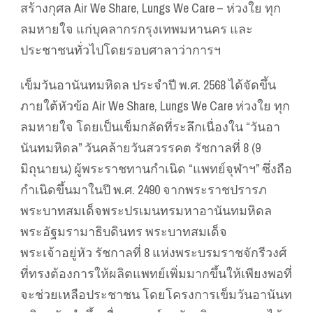
สร้างกุศล Air We Share, Lungs We Care – ห่วงใย ทุก
ลมหายใจ แก่บุคลากรกรุงเทพมหานคร และ
ประชาชนทั่วไปโดยรอบศาลาว่าการฯ
เข็มวันอานันทมหิดล ประจำปี พ.ศ. 2568 ได้จัดขึ้น
ภายใต้หัวข้อ Air We Share, Lungs We Care ห่วงใย ทุก
ลมหายใจ โดยเป็นเข็มกลัดที่ระลึกเนื่องใน “วันอา
นันทมหิดล” วันคล้ายวันสวรรคต รัชกาลที่ 8 (9
มิถุนายน) ผู้พระราชทานกำเนิด “แพทย์จุฬาฯ” ซึ่งถือ
กำเนิดขึ้นมาในปี พ.ศ. 2490 จากพระราชปรารภ
พระบาทสมเด็จพระปรเมนทรมหาอานันทมหิดล
พระอัฐมรามาธิบดินทร พระบาทสมเด็จ
พระเจ้าอยู่หัว รัชกาลที่ 8 แห่งพระบรมราชจักรีวงศ์
ที่ทรงต้องการให้ผลิตแพทย์เพิ่มมากขึ้นให้เพียงพอที่
จะช่วยเหลือประชาชน โดยโครงการเข็มวันอานันท