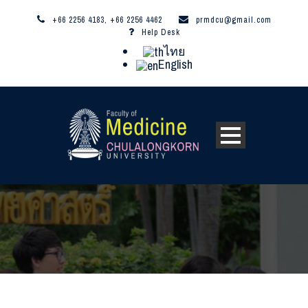
+66 2256 4183, +66 2256 4462
prmdcu@gmail.com
Help Desk
ไทย
English