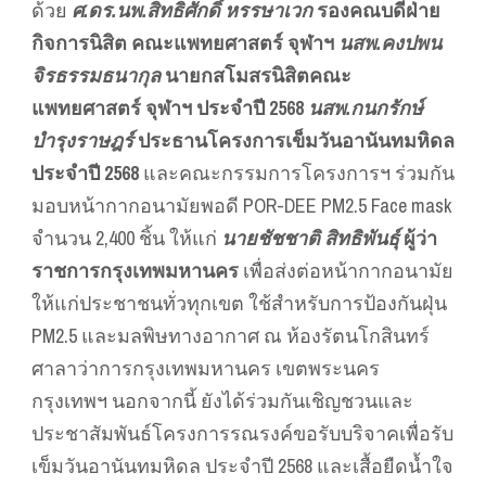
ด้วย
ศ.ดร.นพ.สิทธิศักดิ์ หรรษาเวก
รองคณบดีฝ่าย
กิจการนิสิต คณะแพทยศาสตร์ จุฬาฯ
นสพ.คงปพน
จิรธรรมธนากุล
นายกสโมสรนิสิตคณะ
แพทยศาสตร์ จุฬาฯ ประจำปี 2568
นสพ.กนกรักษ์
บำรุงราษฎร์
ประธานโครงการเข็มวันอานันทมหิดล
ประจำปี 2568
และคณะกรรมการโครงการฯ ร่วมกัน
มอบหน้ากากอนามัยพอดี POR-DEE PM2.5 Face mask
จำนวน 2,400 ชิ้น ให้แก่
นายชัชชาติ สิทธิพันธุ์
ผู้ว่า
ราชการกรุงเทพมหานคร
เพื่อส่งต่อหน้ากากอนามัย
ให้แก่ประชาชนทั่วทุกเขต ใช้สำหรับการป้องกันฝุ่น
PM2.5 และมลพิษทางอากาศ ณ ห้องรัตนโกสินทร์
ศาลาว่าการกรุงเทพมหานคร เขตพระนคร
กรุงเทพฯ นอกจากนี้ ยังได้ร่วมกันเชิญชวนและ
ประชาสัมพันธ์โครงการรณรงค์ขอรับบริจาคเพื่อรับ
เข็มวันอานันทมหิดล ประจำปี 2568 และเสื้อยืดน้ำใจ