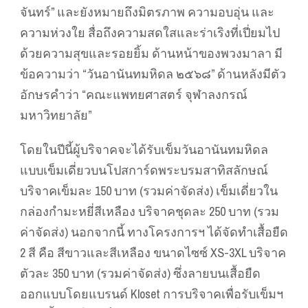
จันทร์” และยังหมายถึงมิตรภาพ ความอบอุ่น และ
ความห่วงใย สื่อถึงความสดใสและร่าเริงที่เปี่ยมไป
ด้วยความสุขและรอยยิ้ม ด้านหน้าของพวงมาลา มี
ข้อความว่า “วันอานันทมหิดล ๒๕๖๘” ด้านหลังมีตัว
อักษรคำว่า “คณะแพทยศาสตร์ จุฬาลงกรณ์
มหาวิทยาลัย”
โดยในปีนี้ผู้บริจาคจะได้รับเข็มวันอานันทมหิดล
แบบเข็มเดี่ยวบนโปสการ์ดพระบรมสาทิสลักษณ์
บริจาคเข็มละ 150 บาท (รวมค่าจัดส่ง) เข็มเดี่ยวใน
กล่องกำมะหยี่สีเหลือง บริจาคชุดละ 250 บาท (รวม
ค่าจัดส่ง) นอกจากนี้ ทางโครงการฯ ได้จัดทำเสื้อยืด
2 สี คือ สีขาวและสีเหลือง ขนาดไซซ์ XS-3XL บริจาค
ตัวละ 350 บาท (รวมค่าจัดส่ง) ซึ่งลายบนเสื้อยืด
ออกแบบโดยแบรนด์ Kloset การบริจาคเพื่อรับเข็มฯ