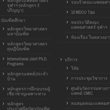
หลักสูตรแพทยศาสตร์
รอบรั้วคณะแพทยศา
จุฬาฯ (หลักสูตร 2
ปริญญา)
10 MDCU Tips
บัณฑิตศึกษา
หอประวัติคณะ
แพทยศาสตร์ จุฬาฯ
หลักสูตรวิทยาศาสตร
มหาบัณฑิต
ห้องเรื่อง ในหลวงอ
หลักสูตรวิทยาศาสตร
ดุษฎีบัณฑิต
International Joint Ph.D.
บริการ
Programs
วิจัย
หลักสูตรแพทย์ประจำ
การประชุมวิชาการ
บ้าน
ศูนย์นวัตกรรมทางก
หลักสูตรการฝึกอบรมผู้
แพทย์ CMIC
เชี่ยวชาญเฉพาะทาง
หอสมุดคณะแพทยศา
หลักสูตร
ประกาศนียบัตรบัณฑิต