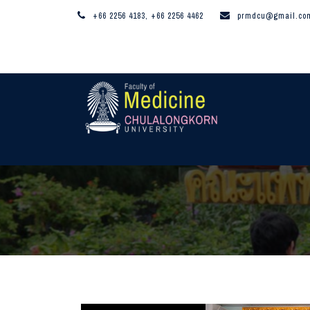
+66 2256 4183, +66 2256 4462
prmdcu@gmail.co