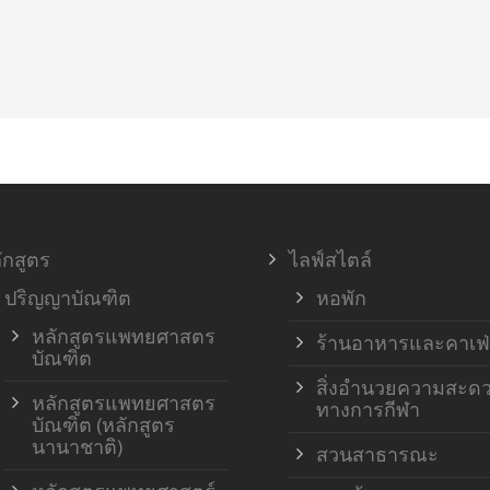
ักสูตร
ไลฟ์สไตล์
ปริญญาบัณฑิต
หอพัก
หลักสูตรแพทยศาสตร
ร้านอาหารและคาเฟ่
บัณฑิต
สิ่งอำนวยความสะด
หลักสูตรแพทยศาสตร
ทางการกีฬา
บัณฑิต (หลักสูตร
นานาชาติ)
สวนสาธารณะ