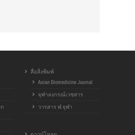
สื่อสิ่งพิมพ์
Asian Biomedicine Journal
จุฬาลงกรณ์เวชสาร
วก
วารสาร ฬ.จุฬา
ดาวน์โหลด