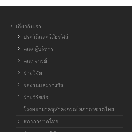
ภาค
เกี่ยวกับเรา
ฝ่า
ประวัติและวิสัยทัศน์
คณะผู้บริหาร
คณาจารย์
ฝ่ายวิจัย
ผลงานและรางวัล
ฝ่ายวิรัชกิจ
โรงพยาบาลจุฬาลงกรณ์ สภากาชาดไทย
สภากาชาดไทย