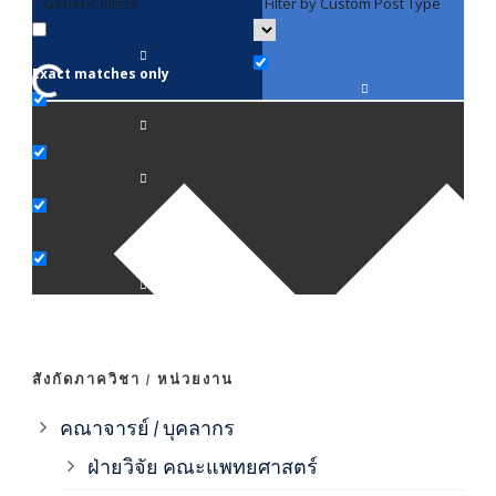
Generic filters
Filter by Custom Post Type
F
Exact matches only
คณา
ภาค
ภาค
ภาค
ภาค
สังกัดภาควิชา / หน่วยงาน
ภาค
คณาจารย์ / บุคลากร
ฝ่ายวิจัย คณะแพทยศาสตร์
ภาค