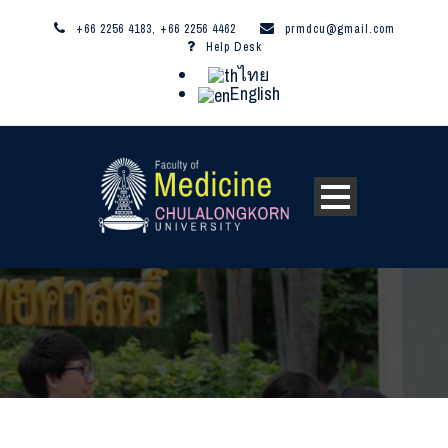
+66 2256 4183, +66 2256 4462
prmdcu@gmail.com
Help Desk
ไทย
English