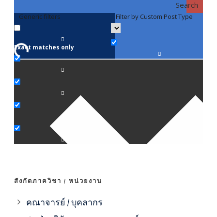
Search
Generic filters
Filter by Custom Post Type
F
Exact matches only
คณา
ภาค
ภาค
ภาค
ภาค
สังกัดภาควิชา / หน่วยงาน
ภาค
คณาจารย์ / บุคลากร