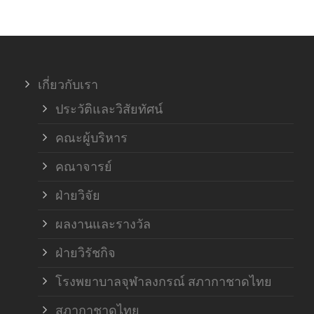
ภาค
ภาค
เกี่ยวกับเรา
ฝ่า
ประวัติและวิสัยทัศน์
คณะผู้บริหาร
คณาจารย์
ฝ่ายวิจัย
ผลงานและรางวัล
ฝ่ายวิรัชกิจ
โรงพยาบาลจุฬาลงกรณ์ สภากาชาดไทย
สภากาชาดไทย