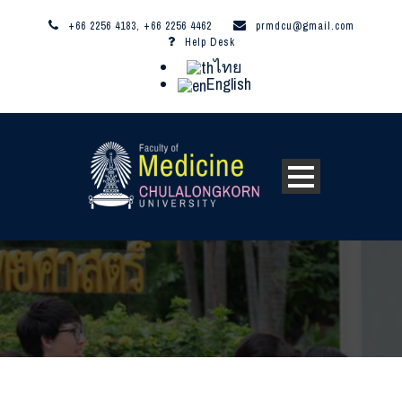
+66 2256 4183, +66 2256 4462
prmdcu@gmail.com
Help Desk
ไทย
English