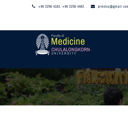
+66 2256 4183, +66 2256 4462
prmdcu@gmail.co