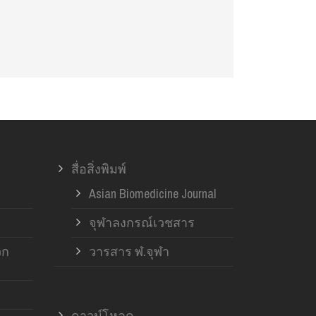
สื่อสิ่งพิมพ์
Asian Biomedicine Journal
จุฬาลงกรณ์เวชสาร
วก
วารสาร ฬ.จุฬา
ดาวน์โหลด