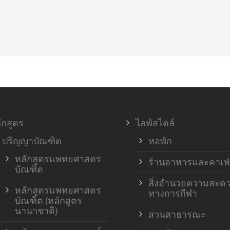
ักสูตร
ไลฟ์สไตล์
ปริญญาบัณฑิต
หอพัก
หลักสูตรแพทยศาสตร
ร้านอาหารและคาเฟ่
บัณฑิต
สิ่งอำนวยความสะด
หลักสูตรแพทยศาสตร
ทางการกีฬา
บัณฑิต (หลักสูตร
นานาชาติ)
สวนสาธารณะ