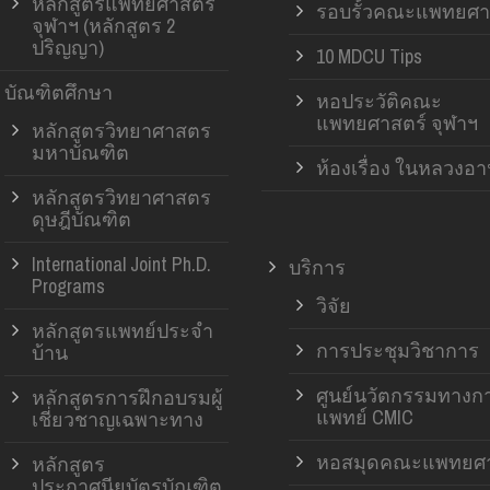
หลักสูตรแพทยศาสตร์
รอบรั้วคณะแพทยศา
จุฬาฯ (หลักสูตร 2
ปริญญา)
10 MDCU Tips
บัณฑิตศึกษา
หอประวัติคณะ
แพทยศาสตร์ จุฬาฯ
หลักสูตรวิทยาศาสตร
มหาบัณฑิต
ห้องเรื่อง ในหลวงอ
หลักสูตรวิทยาศาสตร
ดุษฎีบัณฑิต
International Joint Ph.D.
บริการ
Programs
วิจัย
หลักสูตรแพทย์ประจำ
การประชุมวิชาการ
บ้าน
ศูนย์นวัตกรรมทางก
หลักสูตรการฝึกอบรมผู้
แพทย์ CMIC
เชี่ยวชาญเฉพาะทาง
หอสมุดคณะแพทยศา
หลักสูตร
ประกาศนียบัตรบัณฑิต