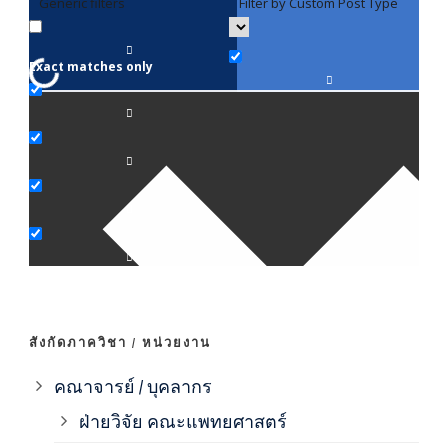
Generic filters
Filter by Custom Post Type
F
Exact matches only
คณา
ภาค
ภาค
ภาค
ภาค
สังกัดภาควิชา / หน่วยงาน
ภาค
คณาจารย์ / บุคลากร
ฝ่ายวิจัย คณะแพทยศาสตร์
ภาค