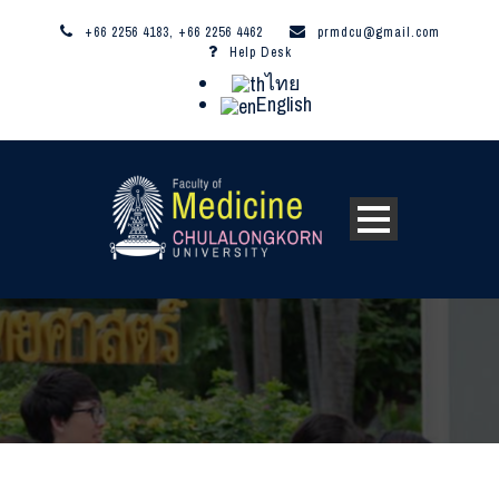
+66 2256 4183, +66 2256 4462
prmdcu@gmail.com
Help Desk
ไทย
English