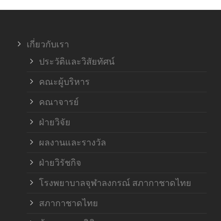
ภาค
เกี่ยวกับเรา
ฝ่า
ประวัติและวิสัยทัศน์
คณะผู้บริหาร
คณาจารย์
ฝ่ายวิจัย
ผลงานและรางวัล
ฝ่ายวิรัชกิจ
โรงพยาบาลจุฬาลงกรณ์ สภากาชาดไทย
สภากาชาดไทย