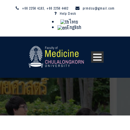
+66 2256 4183, +66 2256 4462
prmdcu@gmail.com
Help Desk
ไทย
English