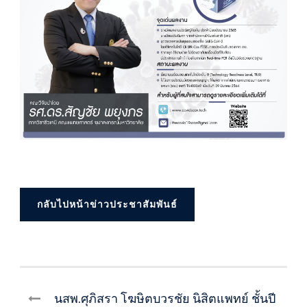
กลับไปหน้าข่าวประชาสัมพันธ์
นสพ.ศุภิสรา โฆษิตบวรชัย นิสิตแพทย์ ชั้นปี