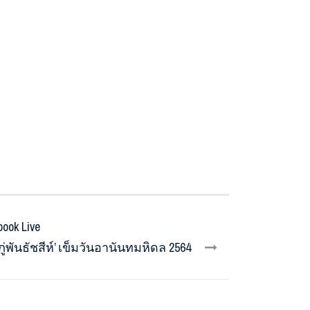
ok Live
่พันธัชสีห์’ เข็มวันอานันทมหิดล 2564