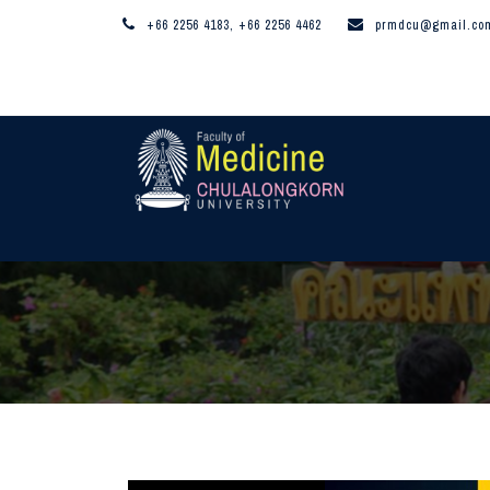
+66 2256 4183, +66 2256 4462
prmdcu@gmail.co