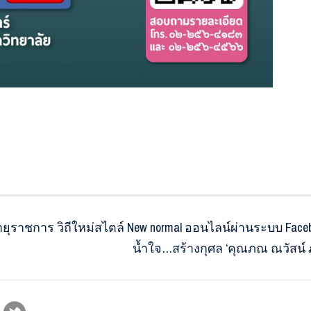
ราชการ วิถีใหม่สไตล์ New normal ออนไลน์ผ่านระบบ Facebo
น้ำใจ…สร้างกุศล ‘คุณภณ ณวัสน์ ภู