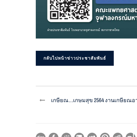
กลับไปหน้าข่าวประชาสัมพันธ์
เกษียณ…เกษมสุข 2564 งานเกษียณอายุ