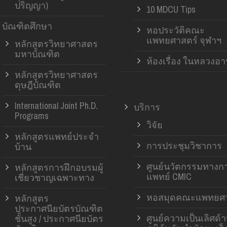
ปริญญา)
10 MDCU Tips
บัณฑิตศึกษา
หอประวัติคณะ
แพทยศาสตร์ จุฬาฯ
หลักสูตรวิทยาศาสตร
มหาบัณฑิต
ห้องเรื่อง ในหลวงอ
หลักสูตรวิทยาศาสตร
ดุษฎีบัณฑิต
International Joint Ph.D.
บริการ
Programs
วิจัย
หลักสูตรแพทย์ประจำ
การประชุมวิชาการ
บ้าน
ศูนย์นวัตกรรมทางก
หลักสูตรการฝึกอบรมผู้
แพทย์ CMIC
เชี่ยวชาญเฉพาะทาง
หอสมุดคณะแพทยศา
หลักสูตร
ประกาศนียบัตรบัณฑิต
ศูนย์ความเป็นเลิศด้
ชั้นสูง / ประกาศนียบัตร