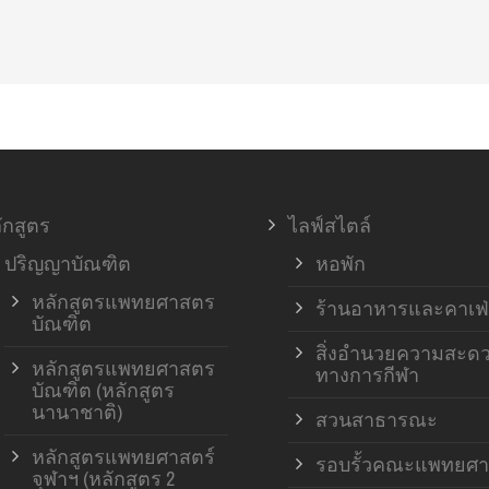
ักสูตร
ไลฟ์สไตล์
ปริญญาบัณฑิต
หอพัก
หลักสูตรแพทยศาสตร
ร้านอาหารและคาเฟ่
บัณฑิต
สิ่งอำนวยความสะด
หลักสูตรแพทยศาสตร
ทางการกีฬา
บัณฑิต (หลักสูตร
นานาชาติ)
สวนสาธารณะ
หลักสูตรแพทยศาสตร์
รอบรั้วคณะแพทยศา
จุฬาฯ (หลักสูตร 2