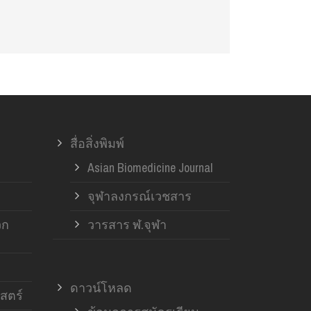
สื่อสิ่งพิมพ์
Asian Biomedicine Journal
จุฬาลงกรณ์เวชสาร
วก
วารสาร ฬ.จุฬา
ดาวน์โหลด
สตร์