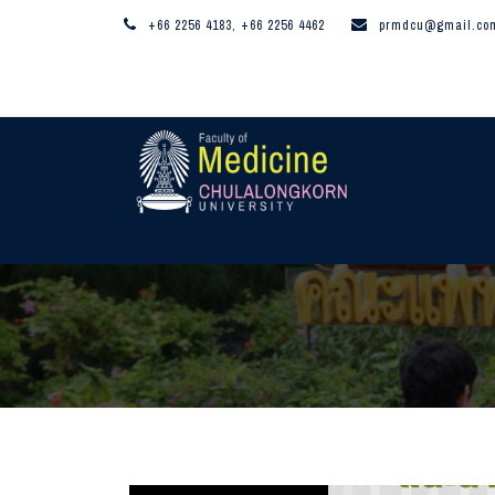
+66 2256 4183, +66 2256 4462
prmdcu@gmail.co