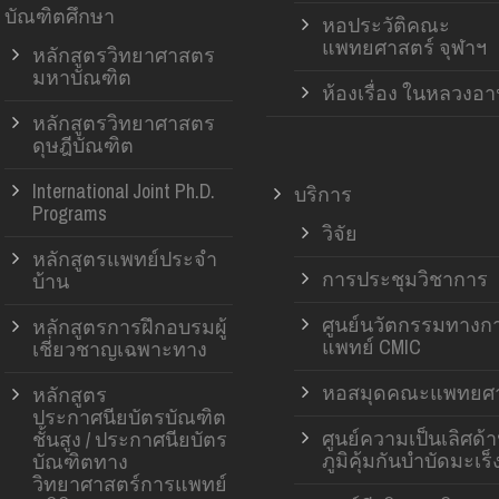
บัณฑิตศึกษา
หอประวัติคณะ
แพทยศาสตร์ จุฬาฯ
หลักสูตรวิทยาศาสตร
มหาบัณฑิต
ห้องเรื่อง ในหลวงอ
หลักสูตรวิทยาศาสตร
ดุษฎีบัณฑิต
International Joint Ph.D.
บริการ
Programs
วิจัย
หลักสูตรแพทย์ประจำ
การประชุมวิชาการ
บ้าน
ศูนย์นวัตกรรมทางก
หลักสูตรการฝึกอบรมผู้
แพทย์ CMIC
เชี่ยวชาญเฉพาะทาง
หอสมุดคณะแพทยศา
หลักสูตร
ประกาศนียบัตรบัณฑิต
ศูนย์ความเป็นเลิศด้
ชั้นสูง / ประกาศนียบัตร
ภูมิคุ้มกันบำบัดมะเร็
บัณฑิตทาง
วิทยาศาสตร์การแพทย์