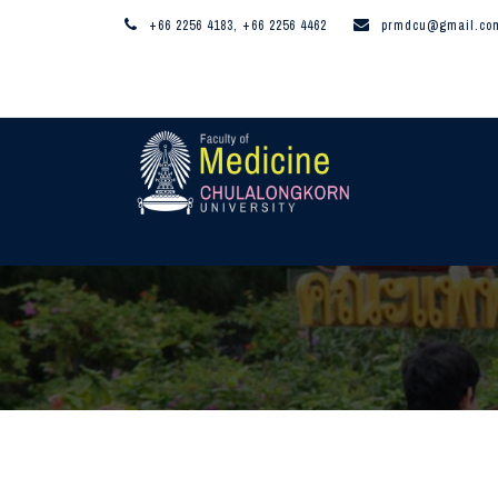
+66 2256 4183, +66 2256 4462
prmdcu@gmail.co