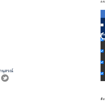
กร
G
Ex
านุสรณ์
สั