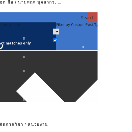
อก ชื่อ / นามสกุล บุคลากร, …
Search
eneric filters
Filter by Custom Post Type
Filter by 
act matches only
คณาจารย์ / 
ภาควิชากาย
ภาควิชากุม
ภาควิชาจักษ
ภาควิชาจิตเ
งกัดภาควิชา / หน่วยงาน