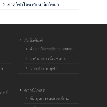
ภาควิชาโสต ศอ นาสิกวิทยา
ภาควิชาออร์โ
ภาควิชาอายุ
สื่อสิ่งพิมพ์
ฝ่ายวิจัย ค
Asian Biomedicine Journal
จุฬาลงกรณ์เวชสาร
วก
วารสาร ฬ.จุฬา
ดาวน์โหลด
สตร์
ข้อมูลการสมัครเรียน