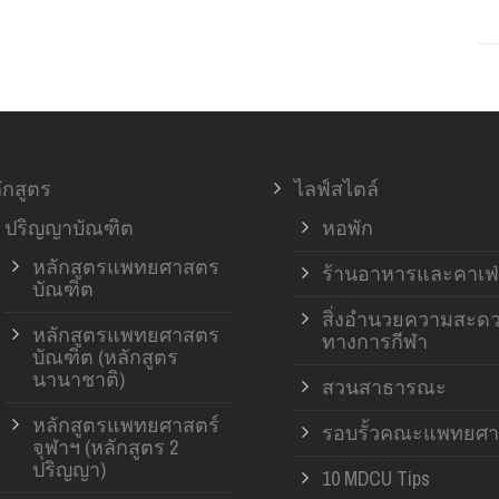
ักสูตร
ไลฟ์สไตล์
ปริญญาบัณฑิต
หอพัก
หลักสูตรแพทยศาสตร
ร้านอาหารและคาเฟ่
บัณฑิต
สิ่งอำนวยความสะด
หลักสูตรแพทยศาสตร
ทางการกีฬา
บัณฑิต (หลักสูตร
นานาชาติ)
สวนสาธารณะ
หลักสูตรแพทยศาสตร์
รอบรั้วคณะแพทยศา
จุฬาฯ (หลักสูตร 2
ปริญญา)
10 MDCU Tips