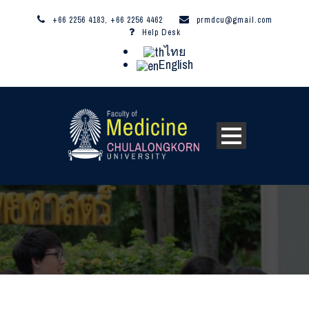
+66 2256 4183, +66 2256 4462
prmdcu@gmail.com
Help Desk
ไทย
English