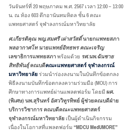
วันจันทร์ที่ 20 พฤษภาคม พ.ศ. 2567 เวลา 12:00 – 13:00
น. ณ ห้อง 603 ตึกอานันทมหิดล ชั้น 6 คณะ
แพทยศาสตร์ จุฬาลงกรณ์มหาวิทยาลัย
ศ.เกียรติคุณ พญ.สมศรี เผ่าสวัสดิ์
นายกแพทยสภา
พลอากาศโท นายแพทย์อิทธพร คณะเจริญ
เลขาธิการแพทยสภา
พร้อมด้วย
รศ.นพ.ฉันชาย
สิทธิพันธุ์
คณบดี
คณะแพทยศาสตร์ จุฬาลงกรณ์
มหาวิทยาลัย
ร่วมนำร่องลงนามในบันทึกข้อตกลง
พิธีลงนามบันทึกข้อตกลงความร่วมมือ (MOU) การ
ศึกษาทางการแพทย์ผ่านแพลตฟอร์ม โดยมี
ผศ.
(พิเศษ) นพ.สุรินทร์ อัศววิทูรทิพย์ ผู้ช่วยคณบดีฝ่าย
บริการวิชาการ คณบดีคณะแพทยศาสตร์
จุฬาลงกรณ์มหาวิทยาลัย
เป็นผู้ดำเนินกิจกรรม
เนื่องในโอกาสที่แพลตฟอร์ม
“MDCU MedUMORE”