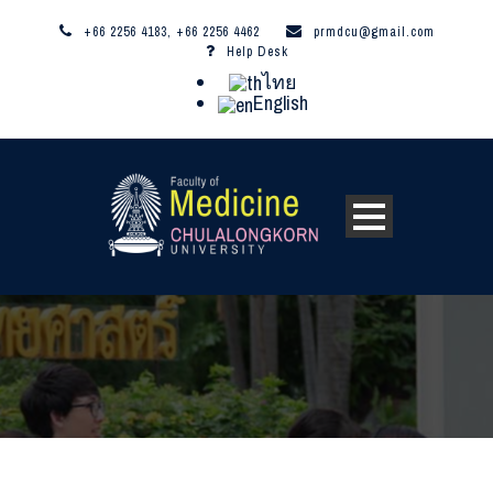
+66 2256 4183, +66 2256 4462
prmdcu@gmail.com
Help Desk
ไทย
English