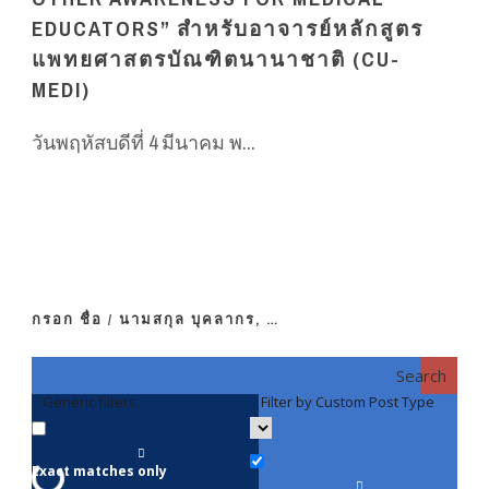
EDUCATORS” สำหรับอาจารย์หลักสูตร
แพทยศาสตรบัณฑิตนานาชาติ (CU-
MEDI)
วันพฤหัสบดีที่ 4 มีนาคม พ...
กรอก ชื่อ / นามสกุล บุคลากร, …
Search
Generic filters
Filter by Custom Post Type
F
Exact matches only
คณา