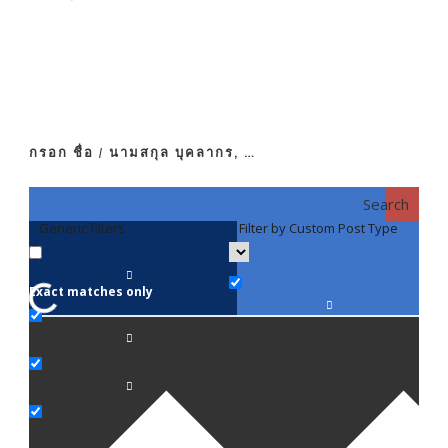
กรอก ชื่อ / นามสกุล บุคลากร, …
Search
Generic filters
Filter by Custom Post Type
F
Exact matches only
คณา
ภาค
ภาค