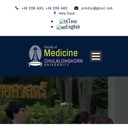
+66 2256 4183, +66 2256 4462
prmdcu@gmail.com
Help Desk
ไทย
English
จุฬา