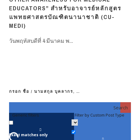
EDUCATORS” สำหรับอาจารย์หลักสูตร
แพทยศาสตรบัณฑิตนานาชาติ (CU-
MEDI)
วันพฤหัสบดีที่ 4 มีนาคม พ...
กรอก ชื่อ / นามสกุล บุคลากร, …
Search
Generic filters
Filter by Custom Post Type
F
Exact matches only
คณา