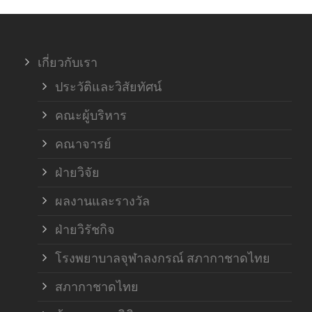
ภาค
เกี่ยวกับเรา
ฝ่า
ประวัติและวิสัยทัศน์
คณะผู้บริหาร
คณาจารย์
ฝ่ายวิจัย
ผลงานและรางวัล
ฝ่ายวิรัชกิจ
โรงพยาบาลจุฬาลงกรณ์ สภากาชาดไทย
สภากาชาดไทย