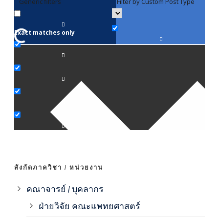
Generic filters
Filter by Custom Post Type
F
Exact matches only
คณา
ภาค
ภาค
ภาค
ภาค
สังกัดภาควิชา / หน่วยงาน
ภาค
คณาจารย์ / บุคลากร
ฝ่ายวิจัย คณะแพทยศาสตร์
ภาค