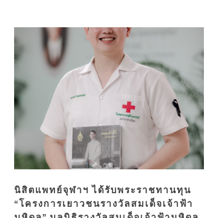
นิสิตแพทย์จุฬาฯ ได้รับพระราชทานทุน
“โครงการเยาวชนรางวัลสมเด็จเจ้าฟ้า
มหิดล” มูลนิธิรางวัลสมเด็จเจ้าฟ้ามหิดล