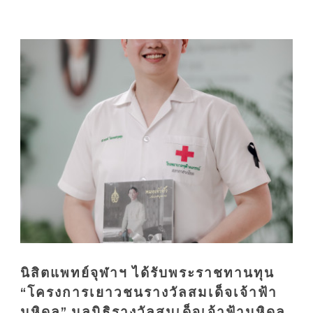
นิสิตแพทย์จุฬาฯ ได้รับพระราชทานทุน
“โครงการเยาวชนรางวัลสมเด็จเจ้าฟ้า
มหิดล” มูลนิธิรางวัลสมเด็จเจ้าฟ้ามหิดล