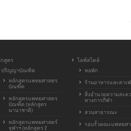
ักสูตร
ไลฟ์สไตล์
ปริญญาบัณฑิต
หอพัก
หลักสูตรแพทยศาสตร
ร้านอาหารและคาเฟ่
บัณฑิต
สิ่งอำนวยความสะด
หลักสูตรแพทยศาสตร
ทางการกีฬา
บัณฑิต (หลักสูตร
นานาชาติ)
สวนสาธารณะ
หลักสูตรแพทยศาสตร์
รอบรั้วคณะแพทยศา
จุฬาฯ (หลักสูตร 2