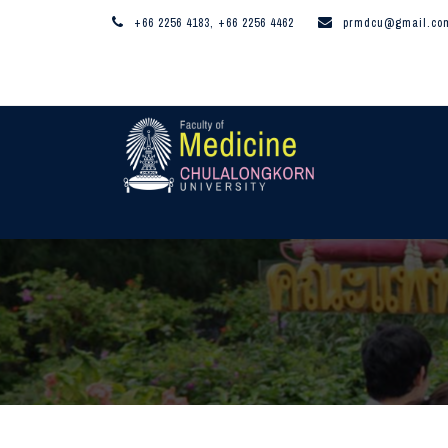
+66 2256 4183, +66 2256 4462
prmdcu@gmail.co