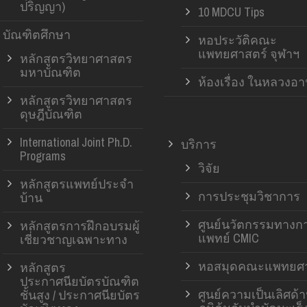
ปริญญา)
10 MDCU Tips
บัณฑิตศึกษา
หอประวัติคณะ
แพทยศาสตร์ จุฬาฯ
หลักสูตรวิทยาศาสตร
มหาบัณฑิต
ห้องเรื่อง ในหลวงอ
หลักสูตรวิทยาศาสตร
ดุษฎีบัณฑิต
International Joint Ph.D.
บริการ
Programs
วิจัย
หลักสูตรแพทย์ประจำ
การประชุมวิชาการ
บ้าน
ศูนย์นวัตกรรมทางก
หลักสูตรการฝึกอบรมผู้
แพทย์ CMIC
เชี่ยวชาญเฉพาะทาง
หอสมุดคณะแพทยศา
หลักสูตร
ประกาศนียบัตรบัณฑิต
ศูนย์ความเป็นเลิศด้
ชั้นสูง / ประกาศนียบัตร