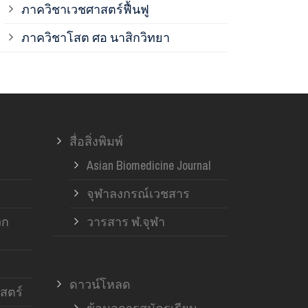
ภาควิชาเวชศาสตร์ฟื้นฟู
ภาควิชาโสต 
ภาควิชาโสต ศอ นาสิกวิทยา
ภาควิชาออร์โ
ภาควิชาอายุ
สื่อสิ่งพิมพ์
ฝ่ายวิจัย ค
Asian Biomedicine Journal
จุฬาลงกรณ์เวชสาร
วก
วารสาร ฬ.จุฬา
ดาวน์โหลด
สตร์