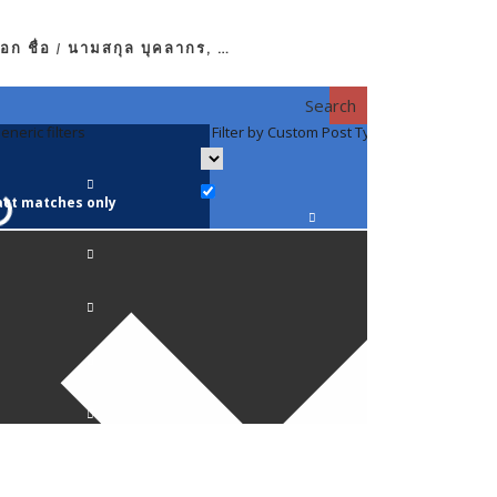
อก ชื่อ / นามสกุล บุคลากร, …
Search
eneric filters
Filter by Custom Post Type
Filter by 
act matches only
คณาจารย์ / 
ภาควิชากาย
ภาควิชากุม
ภาควิชาจักษ
ภาควิชาจิตเ