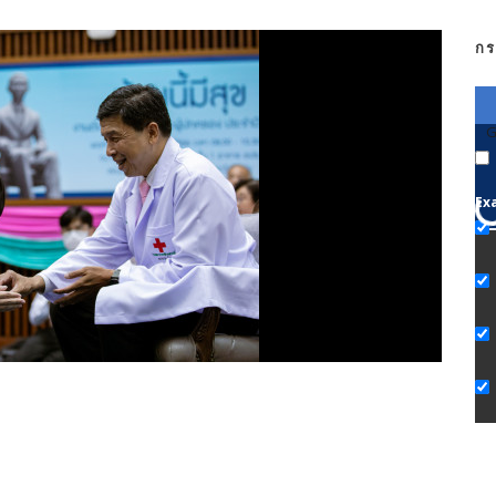
กร
G
Ex