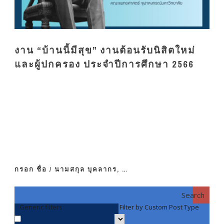
งาน “บ้านนี้มีสุข” งานต้อนรับนิสิตใหม่
และผู้ปกครอง ประจำปีการศึกษา 2566
กรอก ชื่อ / นามสกุล บุคลากร, …
Search
Generic filters
Filter by Custom Post Type
F