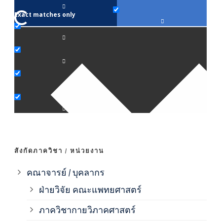
Exact matches only
คณา
ภาค
ภาค
ภาค
ภาค
สังกัดภาควิชา / หน่วยงาน
ภาค
คณาจารย์ / บุคลากร
ฝ่ายวิจัย คณะแพทยศาสตร์
ภาค
ภาควิชากายวิภาคศาสตร์