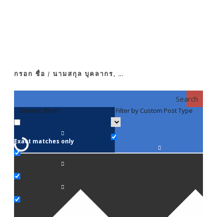
กรอก ชื่อ / นามสกุล บุคลากร, …
Search
Generic filters
Filter by Custom Post Type
F
Exact matches only
คณา
ภาค
ภาค