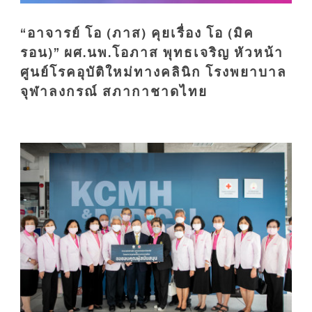
“อาจารย์ โอ (ภาส) คุยเรื่อง โอ (มิค
รอน)” ผศ.นพ.โอภาส พุทธเจริญ หัวหน้า
ศูนย์โรคอุบัติใหม่ทางคลินิก โรงพยาบาล
จุฬาลงกรณ์ สภากาชาดไทย