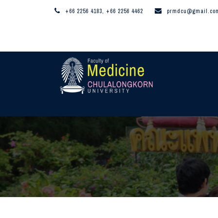
+66 2256 4183, +66 2256 4462
prmdcu@gmail.co