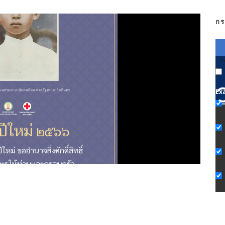
กร
G
Ex