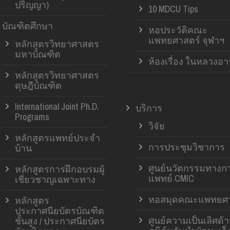
ปริญญา)
10 MDCU Tips
บัณฑิตศึกษา
หอประวัติคณะ
แพทยศาสตร์ จุฬาฯ
หลักสูตรวิทยาศาสตร
มหาบัณฑิต
ห้องเรื่อง ในหลวงอ
หลักสูตรวิทยาศาสตร
ดุษฎีบัณฑิต
International Joint Ph.D.
บริการ
Programs
วิจัย
หลักสูตรแพทย์ประจำ
การประชุมวิชาการ
บ้าน
ศูนย์นวัตกรรมทางก
หลักสูตรการฝึกอบรมผู้
แพทย์ CMIC
เชี่ยวชาญเฉพาะทาง
หอสมุดคณะแพทยศา
หลักสูตร
ประกาศนียบัตรบัณฑิต
ศูนย์ความเป็นเลิศด้
ชั้นสูง / ประกาศนียบัตร