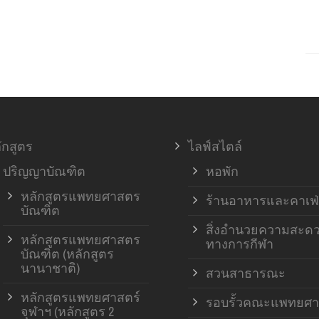
ักสูตร
ไลฟ์สไตล์
ปริญญาบัณฑิต
หอพัก
หลักสูตรแพทยศาสตร
ร้านอาหารและคาเฟ่
บัณฑิต
สิ่งอำนวยความสะด
หลักสูตรแพทยศาสตร
ทางการกีฬา
บัณฑิต (หลักสูตร
นานาชาติ)
สวนสาธารณะ
หลักสูตรแพทยศาสตร์
รอบรั้วคณะแพทยศา
จุฬาฯ (หลักสูตร 2