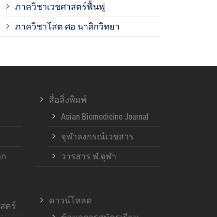
ภาควิชาเวชศาสตร์ฟื้นฟู
ภาควิชาโสต 
ภาควิชาโสต ศอ นาสิกวิทยา
ภาควิชาออร์โ
ภาควิชาอายุ
สื่อสิ่งพิมพ์
ฝ่ายวิจัย ค
Asian Biomedicine Journal
จุฬาลงกรณ์เวชสาร
วก
วารสาร ฬ.จุฬา
ดาวน์โหลด
สตร์