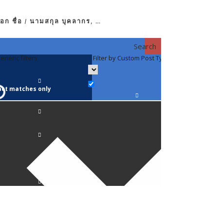
อก ชื่อ / นามสกุล บุคลากร, …
Search
eneric filters
Filter by Custom Post Type
Filter by 
act matches only
คณาจารย์ / 
ภาควิชากาย
ภาควิชากุม
ภาควิชาจักษ
ภาควิชาจิตเ