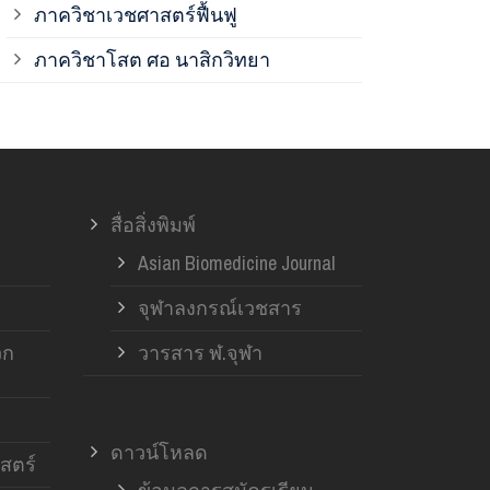
ภาควิชาเวชศาสตร์ฟื้นฟู
ภาควิชาโสต 
ภาควิชาโสต ศอ นาสิกวิทยา
ภาควิชาออร์โ
ภาควิชาอายุ
สื่อสิ่งพิมพ์
ฝ่ายวิจัย ค
Asian Biomedicine Journal
จุฬาลงกรณ์เวชสาร
วก
วารสาร ฬ.จุฬา
ดาวน์โหลด
สตร์