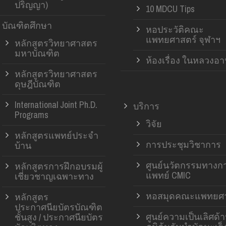
ปริญญา)
10 MDCU Tips
บัณฑิตศึกษา
หอประวัติคณะ
แพทยศาสตร์ จุฬาฯ
หลักสูตรวิทยาศาสตร
มหาบัณฑิต
ห้องเรื่อง ในหลวงอ
หลักสูตรวิทยาศาสตร
ดุษฎีบัณฑิต
International Joint Ph.D.
บริการ
Programs
วิจัย
หลักสูตรแพทย์ประจำ
การประชุมวิชาการ
บ้าน
ศูนย์นวัตกรรมทางก
หลักสูตรการฝึกอบรมผู้
แพทย์ CMIC
เชี่ยวชาญเฉพาะทาง
หอสมุดคณะแพทยศา
หลักสูตร
ประกาศนียบัตรบัณฑิต
ศูนย์ความเป็นเลิศด้
ชั้นสูง / ประกาศนียบัตร