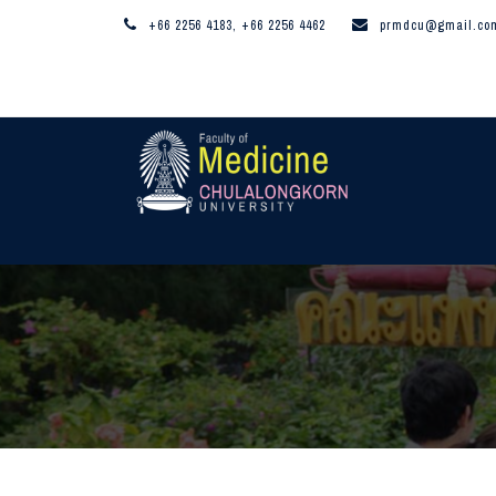
+66 2256 4183, +66 2256 4462
prmdcu@gmail.co