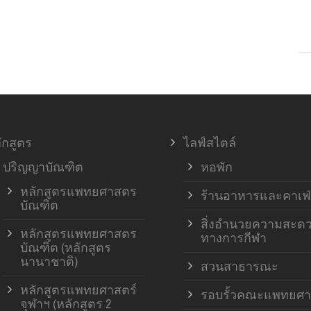
ักสูตร
ไลฟ์สไตล์
ปริญญาบัณฑิต
หอพัก
หลักสูตรแพทยศาสตร
ร้านอาหารและคาเฟ่
บัณฑิต
สิ่งอำนวยความสะด
หลักสูตรแพทยศาสตร
ทางการกีฬา
บัณฑิต (หลักสูตร
นานาชาติ)
สวนสาธารณะ
หลักสูตรแพทยศาสตร์
รอบรั้วคณะแพทยศา
จุฬาฯ (หลักสูตร 2