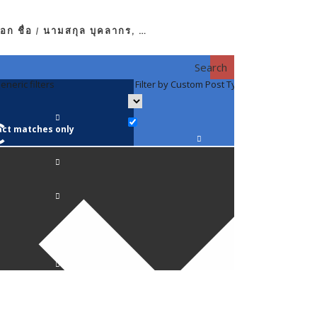
อก ชื่อ / นามสกุล บุคลากร, …
Search
eneric filters
Filter by Custom Post Type
Filter by 
act matches only
คณาจารย์ / 
ภาควิชากาย
ภาควิชากุม
ภาควิชาจักษ
ภาควิชาจิตเ