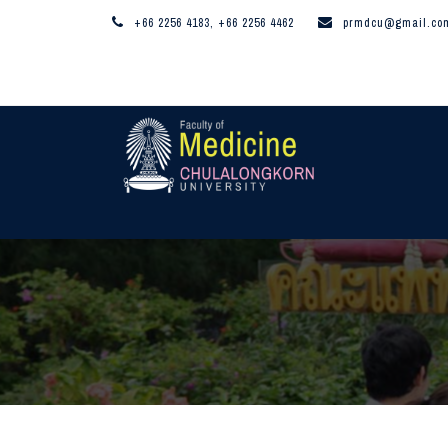
+66 2256 4183, +66 2256 4462
prmdcu@gmail.co