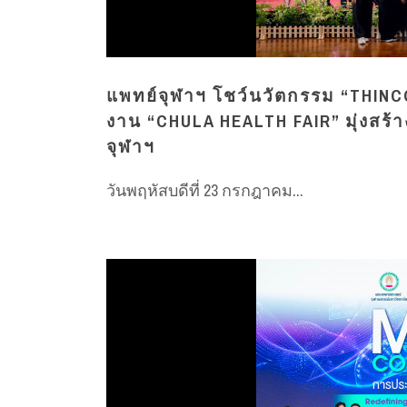
แพทย์จุฬาฯ โชว์นวัตกรรม “THINC
งาน “CHULA HEALTH FAIR” มุ่งสร้
จุฬาฯ
วันพฤหัสบดีที่ 23 กรกฎาคม...