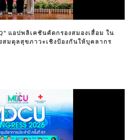
Q” แอปพลิเคชันคัดกรองสมองเสื่อม ใน
างสมดุลสุขภาวะเชิงป้องกันให้บุคลากร