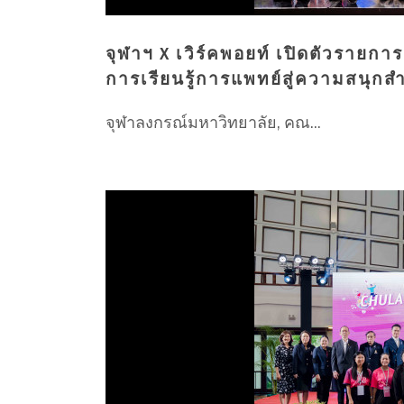
จุฬาฯ X เวิร์คพอยท์ เปิดตัวราย
การเรียนรู้การแพทย์สู่ความสนุกส
จุฬาลงกรณ์มหาวิทยาลัย, คณ...