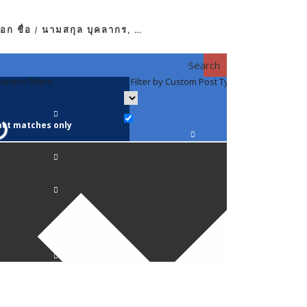
อก ชื่อ / นามสกุล บุคลากร, …
Search
eneric filters
Filter by Custom Post Type
Filter by 
act matches only
คณาจารย์ / 
ภาควิชากาย
ภาควิชากุม
ภาควิชาจักษ
ภาควิชาจิตเ