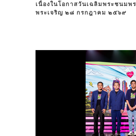
เนื่องในโอกาสวันเฉลิมพระชนมพร
พระเจริญ ๒๘ กรกฎาคม ๒๕๖๙