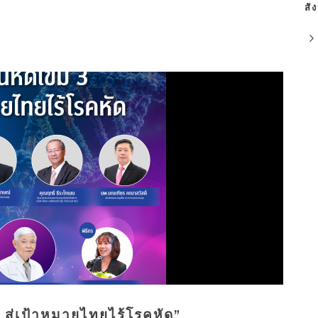
สั
 สู่เป้าหมายไทยไร้โรคหัด”