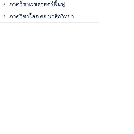
ภาควิชาเวชศาสตร์ฟื้นฟู
ภาควิชาโสต 
ภาควิชาโสต ศอ นาสิกวิทยา
ภาควิชาออร์โ
ภาควิชาอายุ
ฝ่ายวิจัย ค