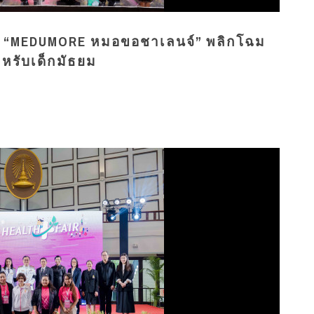
การ “MEDUMORE หมอขอชาเลนจ์” พลิกโฉม
ำหรับเด็กมัธยม