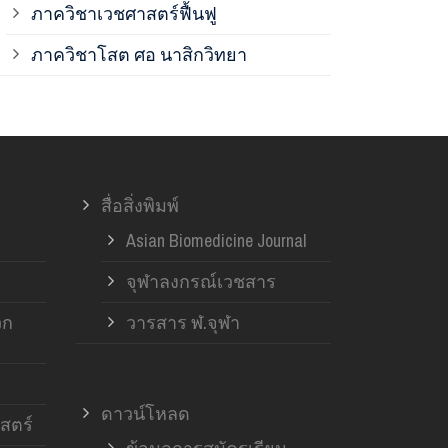
ภาควิชาเวชศาสตร์ฟื้นฟู
ภาควิชาโสต 
ภาควิชาโสต ศอ นาสิกวิทยา
ภาควิชาออร์โ
ภาควิชาอายุ
สื่อสิ่งพิมพ์
ฝ่ายวิจัย ค
Asian Biomedicine Journal
จุฬาลงกรณ์เวชสาร
วก
วารสาร ฬ.จุฬา
ดาวน์โหลด
สตร์