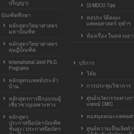
ปริญญา)
10 MDCU Tips
บัณฑิตศึกษา
หอประวัติคณะ
แพทยศาสตร์ จุฬาฯ
หลักสูตรวิทยาศาสตร
มหาบัณฑิต
ห้องเรื่อง ในหลวงอ
หลักสูตรวิทยาศาสตร
ดุษฎีบัณฑิต
International Joint Ph.D.
บริการ
Programs
วิจัย
หลักสูตรแพทย์ประจำ
การประชุมวิชาการ
บ้าน
ศูนย์นวัตกรรมทางก
หลักสูตรการฝึกอบรมผู้
แพทย์ CMIC
เชี่ยวชาญเฉพาะทาง
หอสมุดคณะแพทยศา
หลักสูตร
ประกาศนียบัตรบัณฑิต
ศูนย์ความเป็นเลิศด้
ชั้นสูง / ประกาศนียบัตร