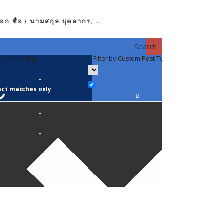
อก ชื่อ / นามสกุล บุคลากร, …
Search
eneric filters
Filter by Custom Post Type
Filter by 
act matches only
คณาจารย์ / 
ภาควิชากาย
ภาควิชากุม
ภาควิชาจักษ
ภาควิชาจิตเ