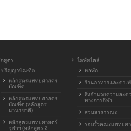
ักสูตร
ไลฟ์สไตล์
ปริญญาบัณฑิต
หอพัก
หลักสูตรแพทยศาสตร
ร้านอาหารและคาเฟ่
บัณฑิต
สิ่งอำนวยความสะด
หลักสูตรแพทยศาสตร
ทางการกีฬา
บัณฑิต (หลักสูตร
นานาชาติ)
สวนสาธารณะ
หลักสูตรแพทยศาสตร์
รอบรั้วคณะแพทยศา
จุฬาฯ (หลักสูตร 2