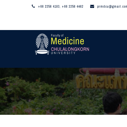
+66 2256 4183, +66 2256 4462
prmdcu@gmail.co