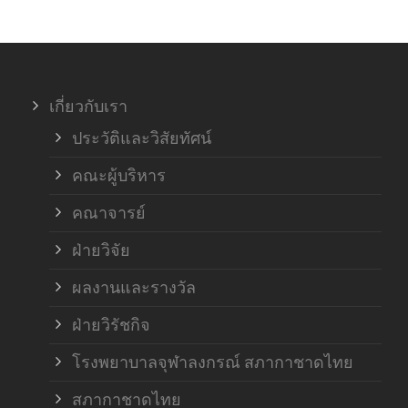
ภาค
ภาค
เกี่ยวกับเรา
ฝ่า
ประวัติและวิสัยทัศน์
คณะผู้บริหาร
คณาจารย์
ฝ่ายวิจัย
ผลงานและรางวัล
ฝ่ายวิรัชกิจ
โรงพยาบาลจุฬาลงกรณ์ สภากาชาดไทย
สภากาชาดไทย