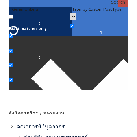
Search
Generic filters
Filter by Custom Post Type
F
Exact matches only
คณา
ภาค
ภาค
ภาค
ภาค
สังกัดภาควิชา / หน่วยงาน
ภาค
คณาจารย์ / บุคลากร